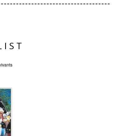
LIST
vivants