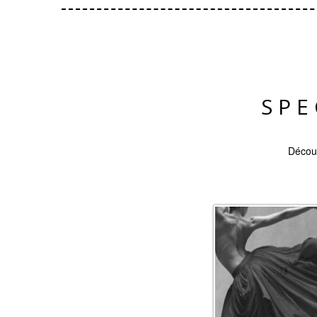
SPE
Découv