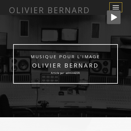
OLIVIER BERNARD
Afficher/m
la
navigation
MUSIQUE POUR L'IMAGE
OLIVIER BERNARD
Article par : admin4220