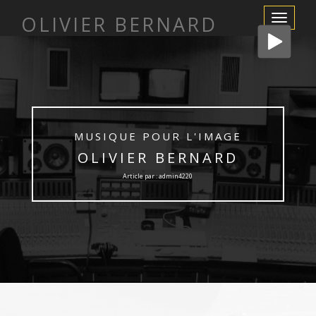
OLIVIER BERNARD
Afficher/m
la
navigation
MUSIQUE POUR L'IMAGE
OLIVIER BERNARD
Article par : admin4220