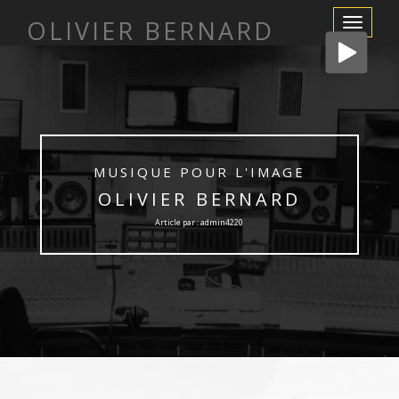
OLIVIER BERNARD
Afficher/m
la
navigation
MUSIQUE POUR L'IMAGE
OLIVIER BERNARD
Article par : admin4220