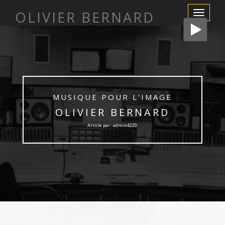
OLIVIER BERNARD
Afficher/m
la
navigation
MUSIQUE POUR L'IMAGE
OLIVIER BERNARD
Article par : admin4220