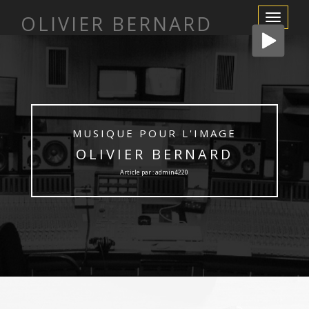
OLIVIER BERNARD
Afficher/m
la
navigation
MUSIQUE POUR L'IMAGE
OLIVIER BERNARD
Article par : admin4220