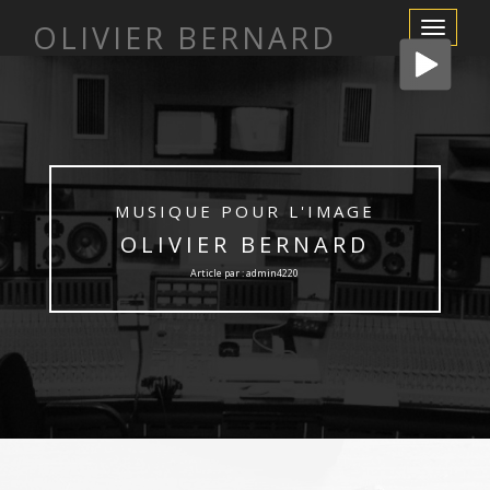
OLIVIER BERNARD
Afficher/m
la
navigation
MUSIQUE POUR L'IMAGE
OLIVIER BERNARD
Article par : admin4220