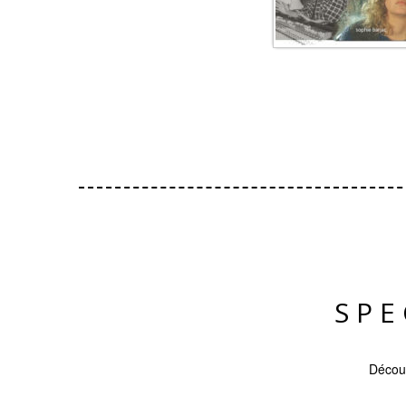
SPE
Découv