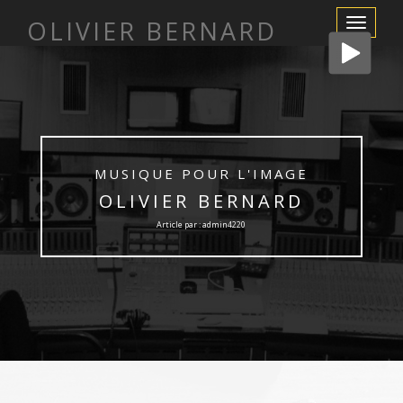
OLIVIER BERNARD
Afficher/m
la
navigation
MUSIQUE POUR L'IMAGE
OLIVIER BERNARD
Article par : admin4220