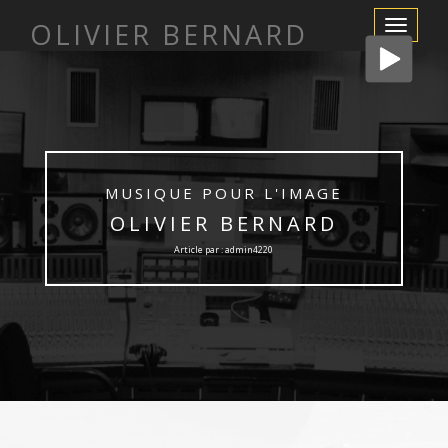
OLIVIER BERNARD
Afficher/m
la
navigation
MUSIQUE POUR L'IMAGE
OLIVIER BERNARD
Article par : admin4220