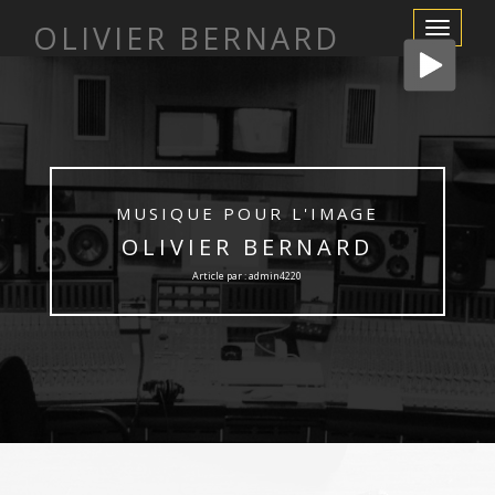
OLIVIER BERNARD
Afficher/m
la
navigation
MUSIQUE POUR L'IMAGE
OLIVIER BERNARD
Article par : admin4220