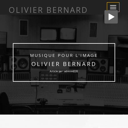
OLIVIER BERNARD
Afficher/m
la
navigation
MUSIQUE POUR L'IMAGE
OLIVIER BERNARD
Article par : admin4220