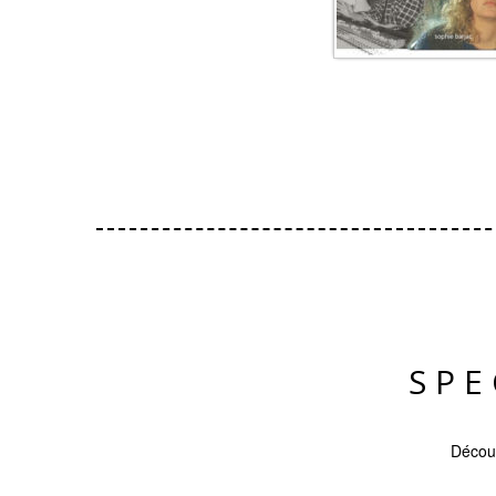
SPE
Découv