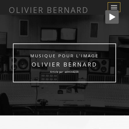
OLIVIER BERNARD
Afficher/m
la
navigation
MUSIQUE POUR L'IMAGE
OLIVIER BERNARD
Article par : admin4220