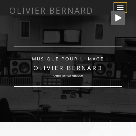
OLIVIER BERNARD
Afficher/m
la
navigation
MUSIQUE POUR L'IMAGE
OLIVIER BERNARD
Article par : admin4220