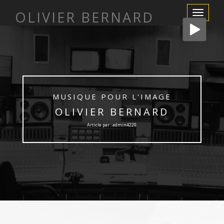
OLIVIER BERNARD
Afficher/m
la
navigation
MUSIQUE POUR L'IMAGE
OLIVIER BERNARD
Article par : admin4220