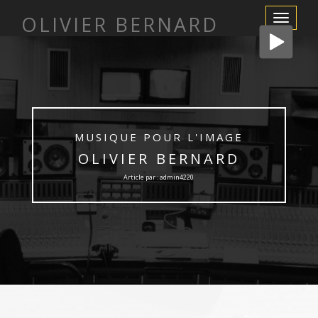
OLIVIER BERNARD
Afficher/m
la
navigation
MUSIQUE POUR L'IMAGE
OLIVIER BERNARD
Article par : admin4220