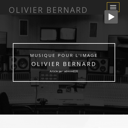
OLIVIER BERNARD
Afficher/m
la
navigation
MUSIQUE POUR L'IMAGE
OLIVIER BERNARD
Article par : admin4220