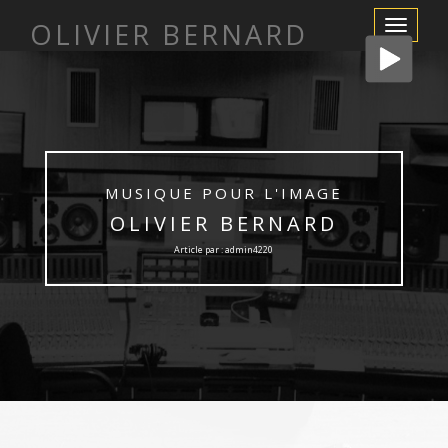
OLIVIER BERNARD
Afficher/m
la
navigation
MUSIQUE POUR L'IMAGE
OLIVIER BERNARD
Article par : admin4220