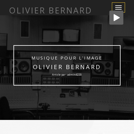
OLIVIER BERNARD
Afficher/m
la
navigation
MUSIQUE POUR L'IMAGE
OLIVIER BERNARD
Article par : admin4220