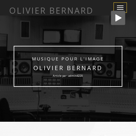
OLIVIER BERNARD
Afficher/m
la
navigation
MUSIQUE POUR L'IMAGE
OLIVIER BERNARD
Article par : admin4220