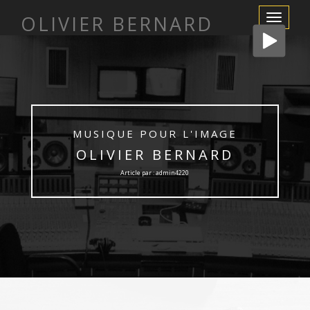
OLIVIER BERNARD
Afficher/m
la
navigation
MUSIQUE POUR L'IMAGE
OLIVIER BERNARD
Article par : admin4220