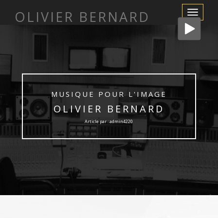
OLIVIER BERNARD
Afficher/m
la
navigation
MUSIQUE POUR L'IMAGE
OLIVIER BERNARD
Article par : admin4220