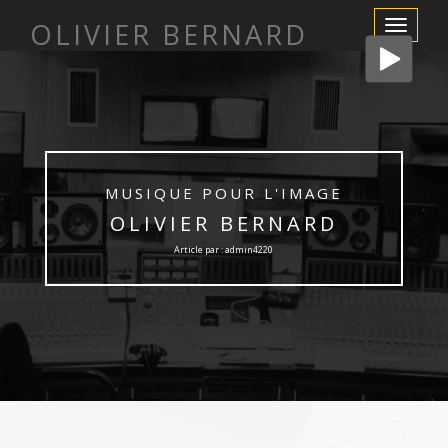
OLIVIER BERNARD
Afficher/m
la
navigation
MUSIQUE POUR L'IMAGE
OLIVIER BERNARD
Article par : admin4220