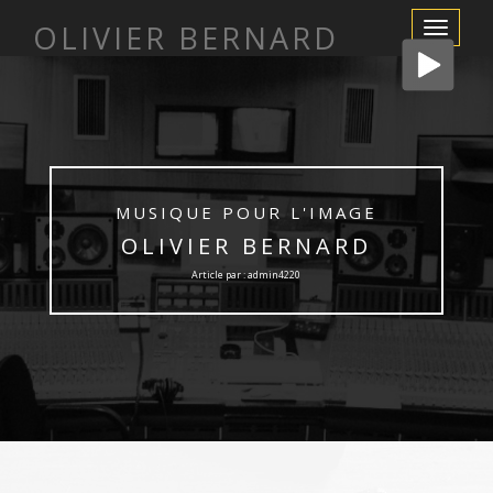
OLIVIER BERNARD
Afficher/m
la
navigation
MUSIQUE POUR L'IMAGE
OLIVIER BERNARD
Article par : admin4220