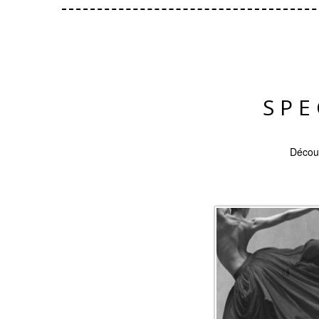
SPE
Découv