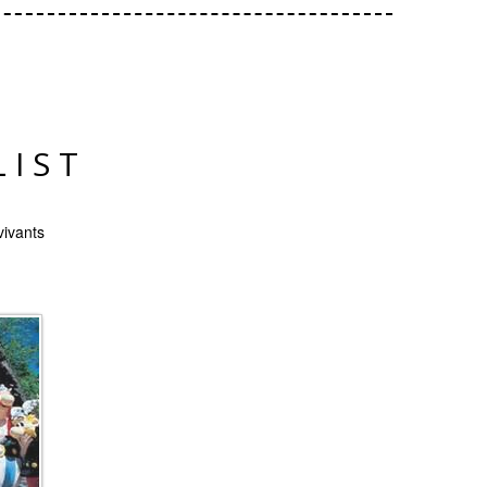
LIST
vivants