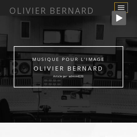
OLIVIER BERNARD
Afficher/m
la
navigation
MUSIQUE POUR L'IMAGE
OLIVIER BERNARD
Article par : admin4220