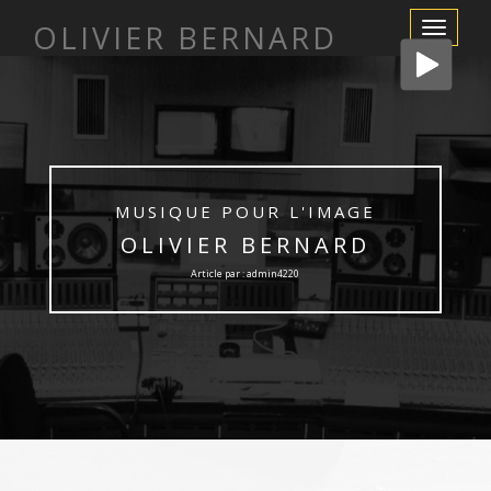
OLIVIER BERNARD
Afficher/m
la
navigation
MUSIQUE POUR L'IMAGE
OLIVIER BERNARD
Article par : admin4220