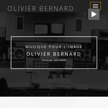
OLIVIER BERNARD
Afficher/m
la
navigation
MUSIQUE POUR L'IMAGE
OLIVIER BERNARD
Article par : admin4220