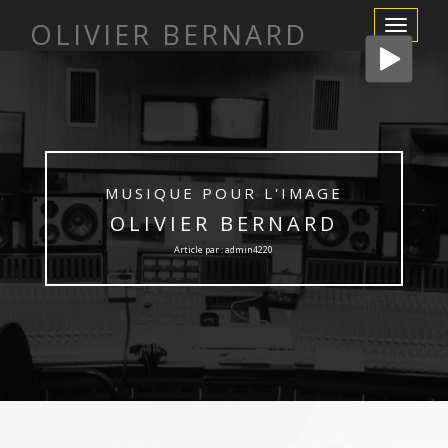
OLIVIER BERNARD
Afficher/m
la
navigation
MUSIQUE POUR L'IMAGE
OLIVIER BERNARD
Article par : admin4220