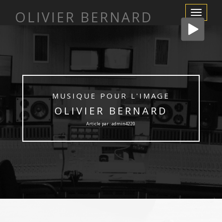
OLIVIER BERNARD
Afficher/m
la
navigation
MUSIQUE POUR L'IMAGE
OLIVIER BERNARD
Article par : admin4220