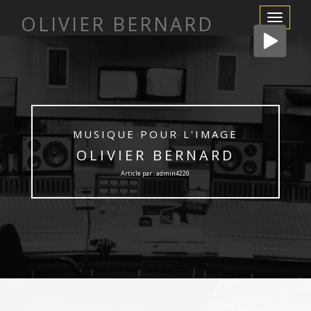
OLIVIER BERNARD
Afficher/m
la
navigation
MUSIQUE POUR L'IMAGE
OLIVIER BERNARD
Article par : admin4220