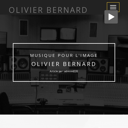
OLIVIER BERNARD
Afficher/m
la
navigation
MUSIQUE POUR L'IMAGE
OLIVIER BERNARD
Article par : admin4220