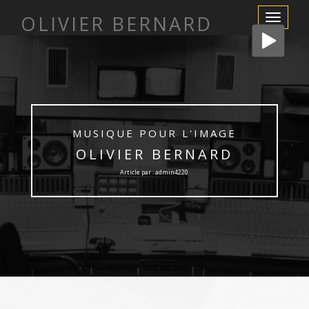
OLIVIER BERNARD
Afficher/m
la
navigation
MUSIQUE POUR L'IMAGE
OLIVIER BERNARD
Article par : admin4220