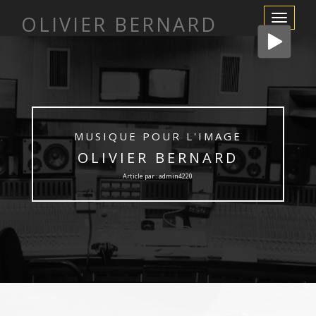
OLIVIER BERNARD
Afficher/m
la
navigation
MUSIQUE POUR L'IMAGE
OLIVIER BERNARD
Article par : admin4220