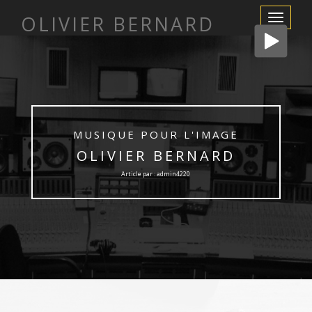
OLIVIER BERNARD
Afficher/m
la
navigation
MUSIQUE POUR L'IMAGE
OLIVIER BERNARD
Article par : admin4220