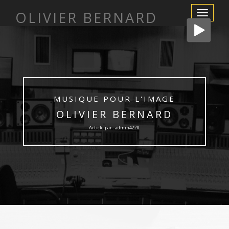
OLIVIER BERNARD
Afficher/m
la
navigation
MUSIQUE POUR L'IMAGE
OLIVIER BERNARD
Article par : admin4220