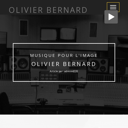
OLIVIER BERNARD
Afficher/m
la
navigation
MUSIQUE POUR L'IMAGE
OLIVIER BERNARD
Article par : admin4220