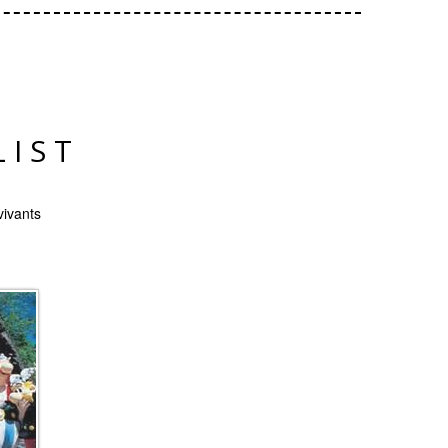
LIST
vivants