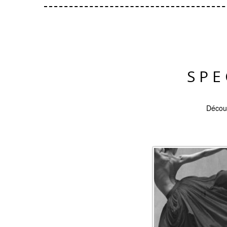
SPE
Découv