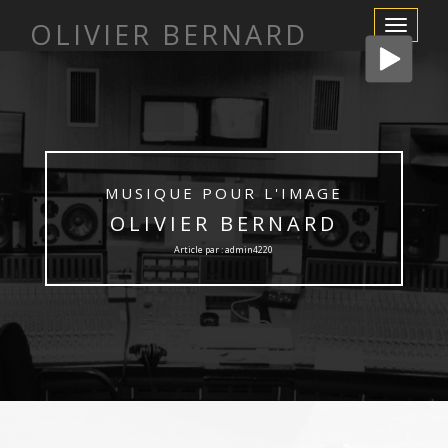
OLIVIER BERNARD
Afficher/m
la
navigation
MUSIQUE POUR L'IMAGE
OLIVIER BERNARD
Article par : admin4220