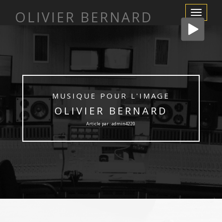
OLIVIER BERNARD
Afficher/m
la
navigation
MUSIQUE POUR L'IMAGE
OLIVIER BERNARD
Article par : admin4220