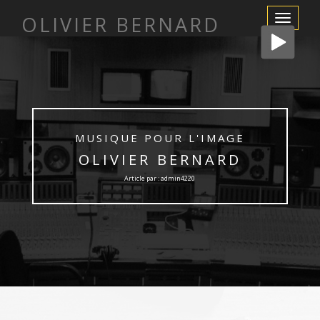
OLIVIER BERNARD
Afficher/m
la
navigation
MUSIQUE POUR L'IMAGE
OLIVIER BERNARD
Article par : admin4220