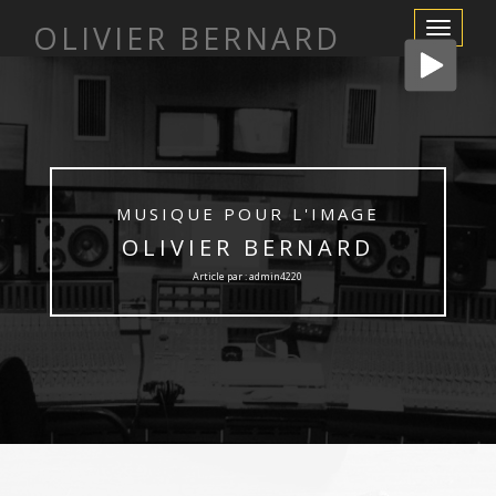
OLIVIER BERNARD
Afficher/m
la
navigation
MUSIQUE POUR L'IMAGE
OLIVIER BERNARD
Article par : admin4220