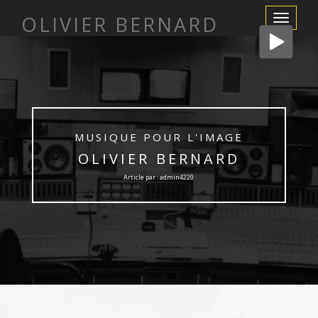
OLIVIER BERNARD
Afficher/m
la
navigation
MUSIQUE POUR L'IMAGE
OLIVIER BERNARD
Article par : admin4220