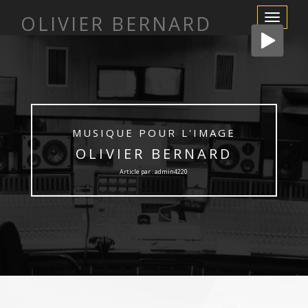
OLIVIER BERNARD
Afficher/m
la
navigation
MUSIQUE POUR L'IMAGE
OLIVIER BERNARD
Article par : admin4220