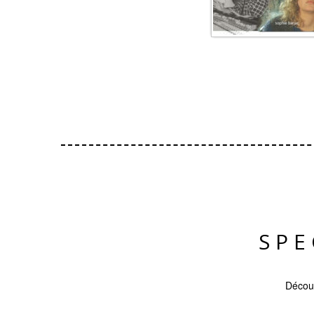
SPE
Découv