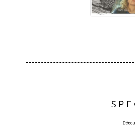
SPE
Découv