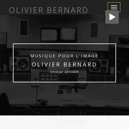
OLIVIER BERNARD
Afficher/m
la
navigation
MUSIQUE POUR L'IMAGE
OLIVIER BERNARD
Article par : admin4220