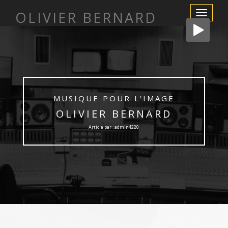
OLIVIER BERNARD
Afficher/m
la
navigation
MUSIQUE POUR L'IMAGE
OLIVIER BERNARD
Article par : admin4220