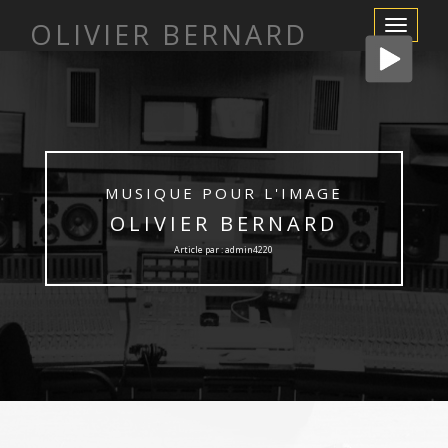
OLIVIER BERNARD
Afficher/m
la
navigation
MUSIQUE POUR L'IMAGE
OLIVIER BERNARD
Article par : admin4220